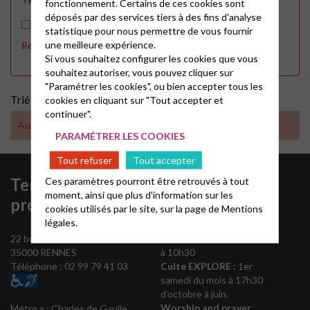
fonctionnement. Certains de ces cookies sont
déposés par des services tiers à des fins d'analyse
Afficher tous les évènements en France
statistique pour nous permettre de vous fournir
une meilleure expérience.
Réinitialiser les filtres
APPLIQUER
Si vous souhaitez configurer les cookies que vous
souhaitez autoriser, vous pouvez cliquer sur
"Paramétrer les cookies", ou bien accepter tous les
Trié par :
cookies en cliquant sur "Tout accepter et
continuer".
Aucun résultat trouvé
PARAMÉTRER LES COOKIES
Tout refuser
Tout accepter
Temple
Ces paramètres pourront être retrouvés à tout
Cultes au
moment, ainsi que plus d'information sur les
protestant
temple
cookies utilisés par le site, sur la page de
Mentions
légales.
22 boulevard de la Liberté
Culte :
tous les dimanches
35000 RENNES
à 10h30
Téléphone : 02 99 79 41 03
Culte EXPLORE :
1er
samedi du mois à 17h30
d’octobre à juin.
Worship and prayer
Métro a : Charles de Gaulle