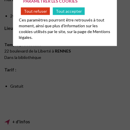
PARAMÉTRER LES COOKIES
Tout refuser
Tout accepter
20h
Ces paramètres pourront être retrouvés à tout
moment, ainsi que plus d'information sur les
Lieu :
cookies utilisés par le site, sur la page de
Mentions
légales.
Temple protestant
22 boulevard de la Liberté à
RENNES
Dans la bibliothèque
Tarif :
Gratuit
+ d'infos