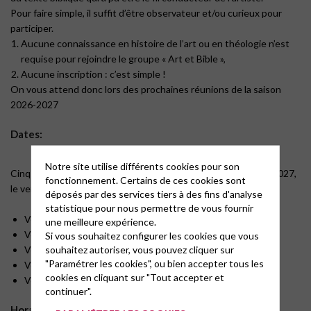
Pour faire simple, il suffit d’être observateur et/ou curieux pour
participer.
Aucune connaissance en histoire de l’art ou en théologie n’est
requise pour rejoindre le groupe « Art et Bible »,
Aucune inscription : c’est simple !
On vous attend donc lors des prochaines réunions de la saison
2026-2027
Dates:
Notre site utilise différents cookies pour son
Cinq rencontres sont prévues entre septembre 2026 et mai 2027,
fonctionnement. Certains de ces cookies sont
le vendredi à 20h dans la bibliothèque du Temple.
déposés par des services tiers à des fins d'analyse
statistique pour nous permettre de vous fournir
Vendredi 25 septembre 2026
une meilleure expérience.
Vendredi 20 novembre 2026
Si vous souhaitez configurer les cookies que vous
souhaitez autoriser, vous pouvez cliquer sur
Vendredi 29 janvier 2027
"Paramétrer les cookies", ou bien accepter tous les
Vendredi 19 mars 2027
cookies en cliquant sur "Tout accepter et
Vendredi 28 mai 2027
continuer".
Horaire :