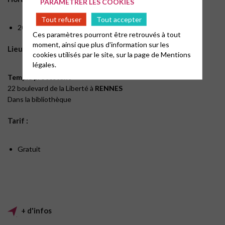
PARAMÉTRER LES COOKIES
Tout refuser
Tout accepter
20h
Ces paramètres pourront être retrouvés à tout
moment, ainsi que plus d'information sur les
Lieu :
cookies utilisés par le site, sur la page de
Mentions
légales.
Temple protestant
22 boulevard de la Liberté à
RENNES
Dans la bibliothèque
Tarif :
Gratuit
+ d'infos