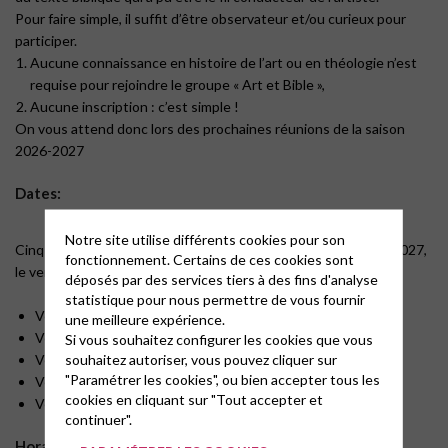
Pour faire simple, il suffit d’être observateur et/ou curieux pour
participer.
Aucune connaissance en histoire de l’art ou en théologie n’est
requise pour rejoindre le groupe « Art et Bible »,
Aucune inscription : c’est simple !
On vous attend donc lors des prochaines réunions de la saison
2026-2027
Dates:
Notre site utilise différents cookies pour son
Cinq rencontres sont prévues entre septembre 2026 et mai 2027,
fonctionnement. Certains de ces cookies sont
le vendredi à 20h dans la bibliothèque du Temple.
déposés par des services tiers à des fins d'analyse
statistique pour nous permettre de vous fournir
Vendredi 25 septembre 2026
une meilleure expérience.
Vendredi 20 novembre 2026
Si vous souhaitez configurer les cookies que vous
souhaitez autoriser, vous pouvez cliquer sur
Vendredi 29 janvier 2027
"Paramétrer les cookies", ou bien accepter tous les
Vendredi 19 mars 2027
cookies en cliquant sur "Tout accepter et
Vendredi 28 mai 2027
continuer".
Horaire :