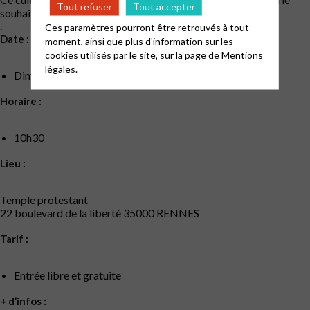
Tout refuser
Tout accepter
souhaitent.
.
Ces paramètres pourront être retrouvés à tout
Date :
moment, ainsi que plus d'information sur les
cookies utilisés par le site, sur la page de
Mentions
légales.
Dimanche 9 mars 2025
Horaire :
10h30
Lieu :
Temple protestant
22 boulevard de la liberté 35000 RENNES
Tarif :
Entrée libre et gratuite
+ d’infos :