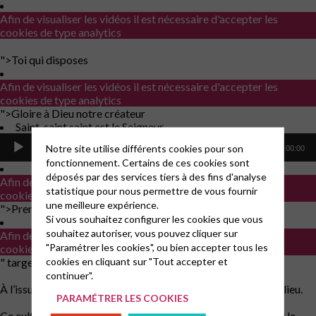
Afin de visualiser les vidéos il est nécessaire d'accepter les
cookies de type analytics
">
Toi qui disposes
Afin de visualiser les vidéos il est nécessaire d'accepter les
cookies de type analytics
">
Gloire à Dieu notre créateur
Lecteur
Saint, saint saint est le Seigneur
audio
Notre site utilise différents cookies pour son
00:00
00:00
fonctionnement. Certains de ces cookies sont
déposés par des services tiers à des fins d'analyse
Afin de visualiser les vidéos il est nécessaire d'accepter les
statistique pour nous permettre de vous fournir
cookies de type analytics
une meilleure expérience.
">
Prends ma main dans la tienne
Si vous souhaitez configurer les cookies que vous
souhaitez autoriser, vous pouvez cliquer sur
Afin de visualiser les vidéos il est nécessaire d'accepter les
"Paramétrer les cookies", ou bien accepter tous les
cookies de type analytics
cookies en cliquant sur "Tout accepter et
" target="_blank" rel="noopener">Rien ne pourra jamais
continuer".
À l’issue du culte, une vente de plats cuisinés malgache aura lieu.
PARAMÉTRER LES COOKIES
Ce culte sera suivi d’un repas partagé pour celles et ceux qui le