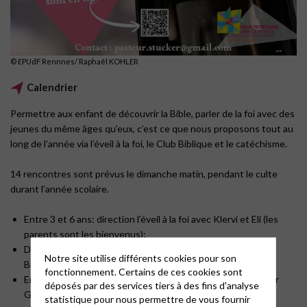
© EPUdF Rennnes/ Raphaêl KOHLER
Calendrier
Permettre aux enfant de découvrir la Bible, parler de la foi avec des
jeunes du même âges qu’eux, c’est ce que nous proposons tout au
long de l’année via l’éveil à la foi, le Club Biblique et le catéchisme.
14 rencontres sont prévus le dimanche matin, pendant le culte
durant l’année scolaire.
Entre 3 et 6 ans: direction l’éveil à la foi avec Klervi et Eli (les
parents sont les bienvenus);
De 7 à 10 ans: Claire-Lise vous donne rendez-vous au Club
Notre site utilise différents cookies pour son
Biblique;
fonctionnement. Certains de ces cookies sont
Enfin, pour les 11 – 15 ans: place au catéchisme encadré par
déposés par des services tiers à des fins d'analyse
Gaël.
statistique pour nous permettre de vous fournir