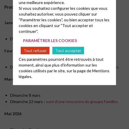
une meilleure expérience.
Prochaines dates
Si vous souhaitez configurer les cookies que vous
souhaitez autoriser, vous pouvez cliquer sur
"Paramétrer les cookies", ou bien accepter tous les
Janvier 2026
cookies en cliquant sur "Tout accepter et
continuer".
Dimanche 18 janvier
PARAMÉTRER LES COOKIES
Tout refuser
Tout accepter
Février 2026
Ces paramètres pourront être retrouvés à tout
moment, ainsi que plus d'information sur les
Dimanche 8 février :
suivi d’une rencontre du groupe Familles
cookies utilisés par le site, sur la page de
Mentions
légales.
Mars 2026
Dimanche 8 mars
Dimanche 22 mars :
suivi d’une rencontre du groupe Familles
Mai 2026