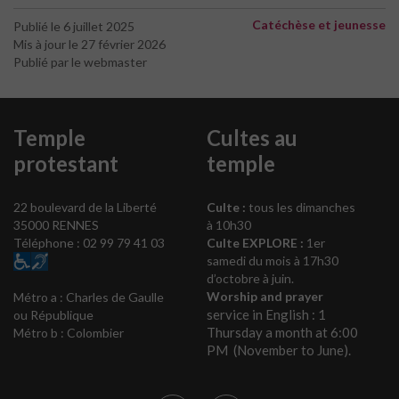
Catéchèse et jeunesse
Publié le 6 juillet 2025
Mis à jour le 27 février 2026
Publié par le webmaster
Temple
Cultes au
protestant
temple
22 boulevard de la Liberté
Culte :
tous les dimanches
35000 RENNES
à 10h30
Téléphone : 02 99 79 41 03
Culte EXPLORE :
1er
samedi du mois à 17h30
d’octobre à juin.
Worship and prayer
Métro a : Charles de Gaulle
service in English : 1
ou République
Thursday a month at 6:00
Métro b : Colombier
PM (November to June).