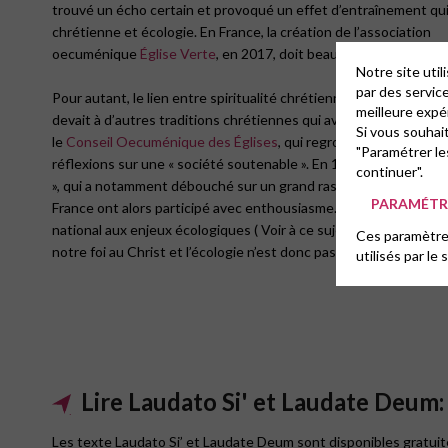
trouvé un écho certain et provoqué un effet d’entraînement qui a
chrétienne et écologie. En France, la création de l’association
oecuménique
Église Verte
, en 2017, doit beaucoup à l’élan impul
Notre site uti
par des servic
Pour autant, le lien entre spiritualité chrétienne et écologie est
meilleure expé
devait à d’autres traditions chrétiennes qui avaient déjà travail
Si vous souhai
le
Conseil Oecuménique des Églises
, qui regroupe des Églises
"Paramétrer le
réflexions sur une « société soutenable ». En 1983, il avait lanc
continuer".
», qui a notamment débouché sur un grand rassemblement à Bâl
PARAMÉTRE
France ont alors participé avec enthousiasme. En revanche, c’e
national aux enjeux écologiques ( Voir à ce sujet l’article sur not
Ces paramètres
notre foi au Christ et l’écologie n’est donc pas un effet de mode
utilisés par le 
Lire Laudato Si' et Laudate Deum:
Les texte Laudato Si’ et Laudate Deum sont disponibles gratuite