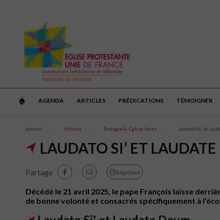
AGENDA
ARTICLES
PRÉDICATIONS
TÉMOIGNER
🏠︎
Accueil
Articles
Écologie & Église Verte
Laudato Si’ et Lau
LAUDATO SI’ ET LAUDATE 
Partage
Imprimer
Décédé le 21 avril 2025, le pape François laisse derri
de bonne volonté et consacrés spécifiquement à l’éco
Laudato Si' et Laudate Deum