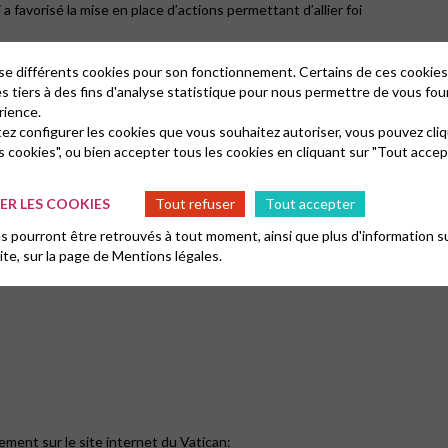
 favorisé la mise en place d’actions permettant d’allier foi
sé par Laudato Si’.
lise différents cookies pour son fonctionnement. Certains de ces cooki
es tiers à des fins d'analyse statistique pour nous permettre de vous fou
 bien plus ancien et le pape François reconnaissait lui-même ce qu’il
rience.
lé sur ce sujet depuis des décennies. En effet, dès les années 1970,
tez configurer les cookies que vous souhaitez autoriser, vous pouvez cliq
 protestantes et orthodoxes du monde entier, avait engagé des
s cookies", ou bien accepter tous les cookies en cliquant sur "Tout accep
é la dynamique mondiale « Justice, Paix et Sauvegarde de la Création
e à la Pentecôte 1989, auquel des membres de l’Église Réformé de
R LES COOKIES
Tout refuser
Tout accepter
st seulement en 2021 que notre Église a enfin consacré un synode
re site:
Ecologie – Rappel des engagements de 2021
). Le lien entre
 pourront être retrouvés à tout moment, ainsi que plus d'information su
 et mérite d’être approfondi !
site, sur la page de
Mentions légales.
ment sur le site internet du Vatican: