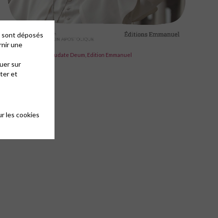
es sont déposés
rnir une
Laudato Si' suivi de Laudate Deum, Edition Emmanuel
uer sur
ter et
r les cookies