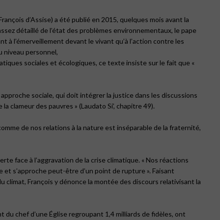
 François d’Assise) a été publié en 2015, quelques mois avant la
assez détaillé de l’état des problèmes environnementaux, le pape
nt à l’émerveillement devant le vivant qu’à l’action contre les
au niveau personnel,
iques sociales et écologiques, ce texte insiste sur le fait que «
proche sociale, qui doit intégrer la justice dans les discussions
 la clameur des pauvres » (Laudato Si’, chapitre 49).
comme de nos relations à la nature est inséparable de la fraternité,
lerte face à l’aggravation de la crise climatique. « Nos réactions
te et s’approche peut-être d’un point de rupture ». Faisant
du climat, François y dénonce la montée des discours relativisant la
 du chef d’une Église regroupant 1,4 milliards de fidèles, ont