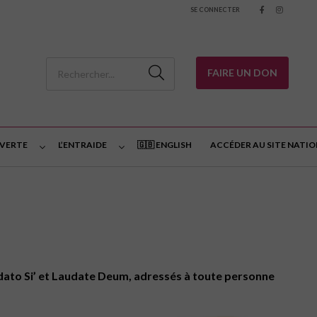
SE CONNECTER
FAIRE UN DON
 VERTE
L’ENTRAIDE
🇬🇧 ENGLISH
ACCÉDER AU SITE NATI
audato Si’ et Laudate Deum, adressés à toute personne