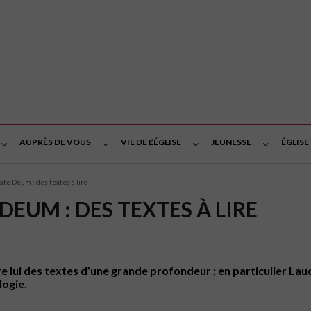
AUPRÈS DE VOUS
VIE DE L’ÉGLISE
JEUNESSE
ÉGLISE
date Deum : des textes à lire
DEUM : DES TEXTES À LIRE
ère lui des textes d’une grande profondeur ; en particulier L
logie.