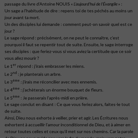
passage du livre d’Antoine NOUIS «
L’aujourd’hui de l’Évangile
» :
Un sage a l’habitude de dire : repens toi de tes péchés au moins un
jour avant ta mort.
Un des disciples lui demande : comment peut-on savoir quel est ce
jour ?
Le sage répond : précisément, on ne peut le connaître, c’est
pourquoi il faut se repentir tout de suite. Ensuite, le sage interroge
ses disciples : que feriez-vous si vous aviez la certitude que ce soir
vous allez mourir ?
er
Le 1
répond : j’irais embrasser les miens.
nd
Le 2
: je planterais un arbre.
ème
Le 3
: j’irais me réconcilier avec mes ennemis.
ème
Le 4
: j’achèterais un énorme bouquet de fleurs.
ème
Le 5
: Je passerais l’après-midi en prière.
Le sage conclut en disant : Ce que vous feriez alors, faites-le tout
de suite.
Ainsi, Dieu nous exhorte à veiller, prier et agir. Les Écritures nous
exhortent à accueillir l’amour inconditionnel de Dieu, et à aimer en
retour toutes celles et ceux qu’il met sur nos chemins. Car la parole