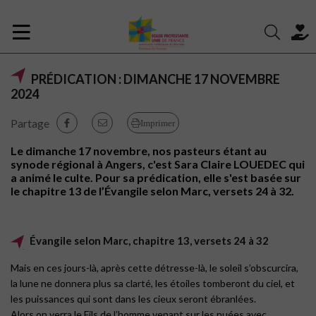
PRÉDICATION : DIMANCHE 17 NOVEMBRE
2024
Partage
Imprimer
Le dimanche 17 novembre, nos pasteurs étant au
synode régional à Angers, c'est Sara Claire LOUEDEC qui
a animé le culte. Pour sa prédication, elle s'est basée sur
le chapitre 13 de l’Évangile selon Marc, versets 24 à 32.
Évangile selon Marc, chapitre 13, versets 24 à 32
Mais en ces jours-là, après cette détresse-là, le soleil s’obscurcira,
la lune ne donnera plus sa clarté, les étoiles tomberont du ciel, et
les puissances qui sont dans les cieux seront ébranlées.
Alors on verra le Fils de l’homme venant sur les nuées avec