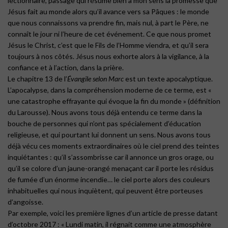
lectionnaire, passage qui résume bien à mon sens la promesse que
Jésus fait au monde alors qu’il avance vers sa Pâques : le monde
que nous connaissons va prendre fin, mais nul, à part le Père, ne
connaît le jour ni l’heure de cet événement. Ce que nous promet
Jésus le Christ, c’est que le Fils de l’Homme viendra, et qu’il sera
toujours à nos côtés. Jésus nous exhorte alors à la vigilance, à la
confiance et à l’action, dans la prière.
Le chapitre 13 de l’
Évangile selon Marc
est un texte apocalyptique.
L’apocalypse, dans la compréhension moderne de ce terme, est «
une catastrophe effrayante qui évoque la fin du monde » (définition
du Larousse). Nous avons tous déjà entendu ce terme dans la
bouche de personnes qui n’ont pas spécialement d’éducation
religieuse, et qui pourtant lui donnent un sens. Nous avons tous
déjà vécu ces moments extraordinaires où le ciel prend des teintes
inquiétantes : qu’il s’assombrisse car il annonce un gros orage, ou
qu’il se colore d’un jaune-orangé menaçant car il porte les résidus
de fumée d’un énorme incendie… le ciel porte alors des couleurs
inhabituelles qui nous inquiètent, qui peuvent être porteuses
d’angoisse.
Par exemple, voici les première lignes d’un article de presse datant
d’octobre 2017 : « Lundi matin, il régnait comme une atmosphère