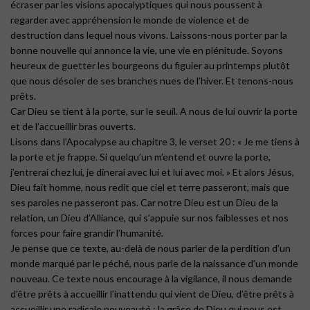
écraser par les visions apocalyptiques qui nous poussent à
regarder avec appréhension le monde de violence et de
destruction dans lequel nous vivons. Laissons-nous porter par la
bonne nouvelle qui annonce la vie, une vie en plénitude. Soyons
heureux de guetter les bourgeons du figuier au printemps plutôt
que nous désoler de ses branches nues de l’hiver. Et tenons-nous
prêts.
Car Dieu se tient à la porte, sur le seuil. A nous de lui ouvrir la porte
et de l’accueillir bras ouverts.
Lisons dans l’Apocalypse au chapitre 3, le verset 20 : « Je me tiens à
la porte et je frappe. Si quelqu’un m’entend et ouvre la porte,
j’entrerai chez lui, je dînerai avec lui et lui avec moi. » Et alors Jésus,
Dieu fait homme, nous redit que ciel et terre passeront, mais que
ses paroles ne passeront pas. Car notre Dieu est un Dieu de la
relation, un Dieu d’Alliance, qui s’appuie sur nos faiblesses et nos
forces pour faire grandir l’humanité.
Je pense que ce texte, au-delà de nous parler de la perdition d’un
monde marqué par le péché, nous parle de la naissance d’un monde
nouveau. Ce texte nous encourage à la vigilance, il nous demande
d’être prêts à accueillir l’inattendu qui vient de Dieu, d’être prêts à
accueillir une radicale nouveauté : la grâce de Dieu qui nous est