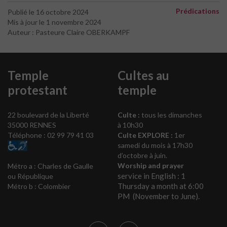
Prédications
Publié le 16 octobre 2024
Mis à jour le 1 novembre 2024
Auteur : Pasteure Claire OBERKAMPF
Temple
Cultes au
protestant
temple
22 boulevard de la Liberté
Culte :
tous les dimanches
35000 RENNES
à 10h30
Téléphone : 02 99 79 41 03
Culte EXPLORE :
1er
samedi du mois à 17h30
d’octobre à juin.
Worship and prayer
Métro a : Charles de Gaulle
service in English : 1
ou République
Thursday a month at 6:00
Métro b : Colombier
PM (November to June).