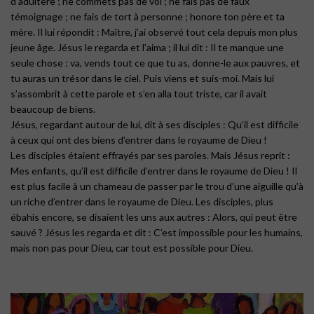
d’adultère ; ne commets pas de vol ; ne fais pas de faux
témoignage ; ne fais de tort à personne ; honore ton père et ta
mère. Il lui répondit : Maître, j’ai observé tout cela depuis mon plus
jeune âge. Jésus le regarda et l’aima ; il lui dit : Il te manque une
seule chose : va, vends tout ce que tu as, donne-le aux pauvres, et
tu auras un trésor dans le ciel. Puis viens et suis-moi. Mais lui
s’assombrit à cette parole et s’en alla tout triste, car il avait
beaucoup de biens.
Jésus, regardant autour de lui, dit à ses disciples : Qu’il est difficile
à ceux qui ont des biens d’entrer dans le royaume de Dieu !
Les disciples étaient effrayés par ses paroles. Mais Jésus reprit :
Mes enfants, qu’il est difficile d’entrer dans le royaume de Dieu ! Il
est plus facile à un chameau de passer par le trou d’une aiguille qu’à
un riche d’entrer dans le royaume de Dieu. Les disciples, plus
ébahis encore, se disaient les uns aux autres : Alors, qui peut être
sauvé ? Jésus les regarda et dit : C’est impossible pour les humains,
mais non pas pour Dieu, car tout est possible pour Dieu.