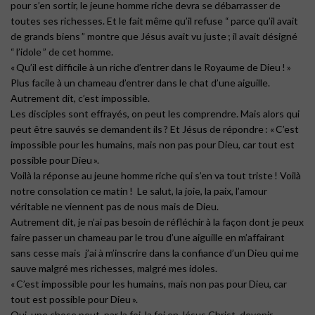
pour s’en sortir, le jeune homme riche devra se débarrasser de
toutes ses richesses. Et le fait même qu’il refuse “ parce qu’il avait
de grands biens ” montre que Jésus avait vu juste ; il avait désigné
“ l’idole ” de cet homme.
« Qu’il est difficile à un riche d’entrer dans le Royaume de Dieu ! »
Plus facile à un chameau d’entrer dans le chat d’une aiguille.
Autrement dit, c’est impossible.
Les disciples sont effrayés, on peut les comprendre. Mais alors qui
peut être sauvés se demandent ils ? Et Jésus de répondre : « C’est
impossible pour les humains, mais non pas pour Dieu, car tout est
possible pour Dieu ».
Voilà la réponse au jeune homme riche qui s’en va tout triste ! Voilà
notre consolation ce matin ! Le salut, la joie, la paix, l’amour
véritable ne viennent pas de nous mais de Dieu.
Autrement dit, je n’ai pas besoin de réfléchir à la façon dont je peux
faire passer un chameau par le trou d’une aiguille en m’affairant
sans cesse mais j’ai à m’inscrire dans la confiance d’un Dieu qui me
sauve malgré mes richesses, malgré mes idoles.
« C’est impossible pour les humains, mais non pas pour Dieu, car
tout est possible pour Dieu ».
Oui, une chose peut, par la foi, la foi en Jésus Christ, devenir