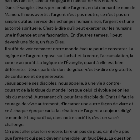
parfois l’amitié, l’amour conjugal ou l’amour de nos enfants.
Dans l’Évangile, Jésus personnifie l’argent, en lui donnant le nom de
Mamon. Il nous avertit : l’argent n’est pas neutre, ce n’est pas un
simple outil au service des échanges humains non, l’argent est une
autorité spirituelle. C’est-à-dire qu’il peut exercer sur les humains
une influence et une fascination. En d’autres termes, il peut
devenir une idole, un faux Dieu.
Il suffit de voir comment notre monde évolue pour le constater. La
logique de l’argent repose sur l’achat et la vente, l’accumulation, la
course au profit. La logique de l’Évangile, quant à elle est bien
différente : Jésus parle de don, de grâce -c’est-à-dire de gratuité,
de confiance et de générosité.
Jésus appelle ses disciples, nous appelle, à une vie à contre-
courant de la logique du monde, lorsque celui-ci évolue selon les
lois du marché. Autrement dit, pour être disciple du Christ il faut le
courage de vivre autrement, d’incarner une autre façon de vivre et
ce à chaque époque car la fascination de l’argent a toujours dirigé
le monde. Et aujourd’hui, dans notre société, c’est un sacré
challenge.
On peut aller plus loin encore, faire un pas de plus, car il n’y a pas
que l’argent qui peut devenir une idole, un faux Dieu.. La question