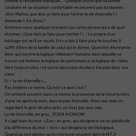
comme si l’essentiel manquait… Quelque chose que sa bonne
conduite et sa situation confortable ne peuvent pas lui donner :
« Bon Maitre, que dois-je faire pour hériter la vie éternelle ? »
demande t-il à Jésus ?
Arrêtons-nous quelques instants sur cette phrase qui a de quoi
étonner. « Que dois-je faire pour hériter ? » : Le propre d’un
héritage est qu’il se reçoit, il n’y a rien à faire pour le toucher, il
suffit d’être de la famille de celui qui le donne. Question étonnante
donc qui montre la logique tellement humaine dans laquelle se
trouve cet homme, la logique de performance, la logique du « faire,
faire toujours plus » et qui ne laisse pas de place à la paix dans son
cœur.
Et « la vie éternelle »…
Pas évident ce terme. Qu’est-ce que c’est ?
On entend souvent dans ce terme, la promesse de la résurrection,
d’une vie après la mort, dans la paix éternelle. Alors oui, mais en
regardant le grec de plus près, ce n’est pas que cela.
La vie éternelle, en grec, ZOEN AIONION
Il s’agit bien du mot « Zoe » en grec, qui désigne la vie en plénitude
à la différence du mot « bios » qui désigne la vie biologique.
Quand au mot aiónios qu’on retrouve souvent dans le NT, il