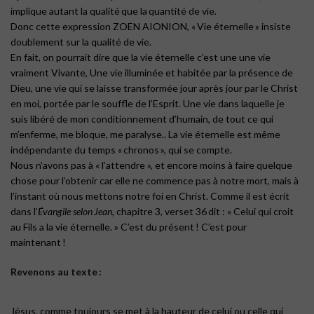
implique autant la
qualité
que la quantité de vie.
Donc cette expression ZOEN AIONION, « Vie éternelle » insiste
doublement sur la
qualité
de vie.
En fait, on pourrait dire que la vie éternelle c’est une une vie
vraiment Vivante, Une vie illuminée et habitée par la présence de
Dieu, une vie qui se laisse transformée jour après jour par le Christ
en moi, portée par le souffle de l’Esprit. Une vie dans laquelle je
suis libéré de mon conditionnement d’humain, de tout ce qui
m’enferme, me bloque, me paralyse.. La vie éternelle est même
indépendante du temps « chronos », qui se compte.
Nous n’avons pas à « l’attendre », et encore moins à faire quelque
chose pour l’obtenir car elle ne commence pas à notre mort, mais à
l’instant où nous mettons notre foi en Christ. Comme il est écrit
dans l’
Évangile selon Jean
, chapitre 3, verset 36 dit : « Celui qui croit
au Fils a la vie éternelle. » C’est du présent ! C’est pour
maintenant !
Revenons au texte :
Jésus, comme toujours se met à la hauteur de celui ou celle qui