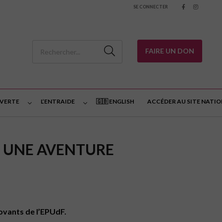
SE CONNECTER
FAIRE UN DON
 VERTE
L’ENTRAIDE
🇬🇧 ENGLISH
ACCÉDER AU SITE NATI
T UNE AVENTURE
nnovants de l’EPUdF.