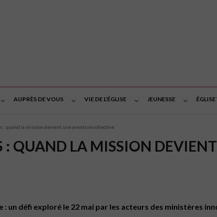
AUPRÈS DE VOUS
VIE DE L’ÉGLISE
JEUNESSE
ÉGLISE
s : quand la mission devient une aventure collective
S : QUAND LA MISSION DEVIEN
ive : un défi exploré le 22 mai par les acteurs des ministères i