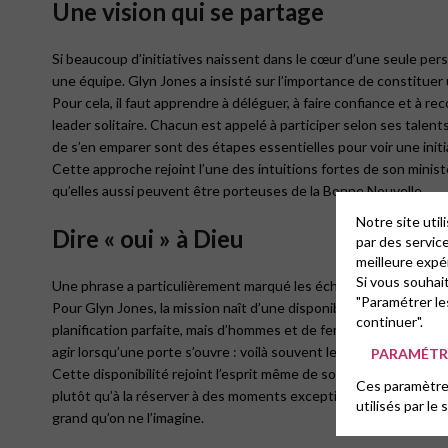
Une vision qui se partage
Si beaucoup d’initiatives naissent dans le cœur d’une seule pers
une équipe. Glyn Jones a insisté sur l’importance de constituer
Pour cela, il faut apprendre à déléguer, à faire confiance et à re
leader solitaire. Chacun est appelé à participer selon ses talen
de s’en emparer sont des étapes essentielles pour voir une ini
Cette approche rejoint l’une des intuitions fortes de son minist
qu’elles aussi peuvent être porteuses de la Bonne Nouvelle.
Notre site uti
Dire « oui » à Dieu
par des servic
meilleure expé
Si vous souhai
Une phrase a particulièrement marqué les échanges :
« On ne peu
"Paramétrer le
Pour Glyn Jones, la mission naît d’une disponibilité intérieure. B
continuer".
planification parfaite, mais d’hommes et de femmes qui ont accep
agir lorsqu’une porte s’ouvre : voilà souvent le premier pas de l
PARAMÉTRE
Cette disponibilité rejoint l’esprit même de son livre qui encour
Ces paramètres
plutôt qu’à la réserver à des moments exceptionnels. Les « peti
utilisés par le 
grand qu’on ne l’imagine.