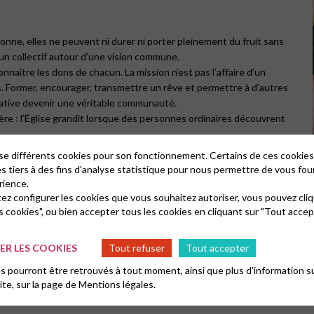
onne, elles ne peuvent ni durer ni porter pleinement du fruit sans
 un collectif autour d’une vision commune.
connaître les dons de chacun. La mission n’est pas l’affaire d’un
ts. Former, encourager, transmettre un rêve et permettre à d’autres
tiative devenir une véritable communauté.
ère : l’Église grandit lorsque des personnes ordinaires découvrent
lise différents cookies pour son fonctionnement. Certains de ces cooki
es tiers à des fins d'analyse statistique pour nous permettre de vous fou
rience.
tez configurer les cookies que vous souhaitez autoriser, vous pouvez cliq
t pas servir Dieu en disant non. »
s cookies", ou bien accepter tous les cookies en cliquant sur "Tout accep
eaucoup des projets qu’il a vus émerger n’étaient pas le fruit d’une
té de se laisser déplacer par Dieu. Être attentif, discerner et oser
’aventure missionnaire.
R LES COOKIES
Tout refuser
Tout accepter
age les croyants à intégrer la mission dans leur vie quotidienne
 pourront être retrouvés à tout moment, ainsi que plus d'information su
tes choses » accomplies avec foi peuvent avoir un impact bien plus
site, sur la page de
Mentions légales.