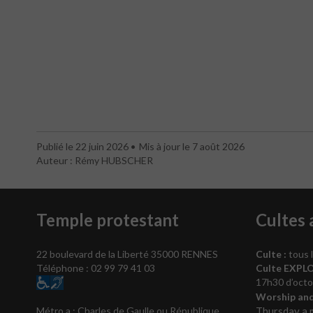
Publié le 22 juin 2026
Mis à jour le 7 août 2026
Auteur : Rémy HUBSCHER
Temple protestant
Cultes 
22 boulevard de la Liberté 35000 RENNES
Culte :
tous 
Téléphone : 02 99 79 41 03
Culte EXPLO
17h30 d’octob
Worship and
Thursday a 
Métro a : Charles de Gaulle ou République