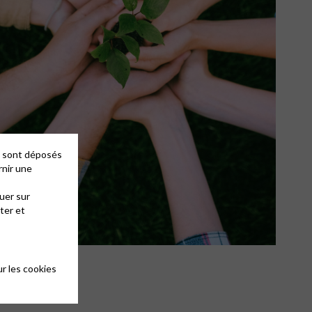
es sont déposés
rnir une
uer sur
ter et
©Pexels/Shvetsa
r les cookies