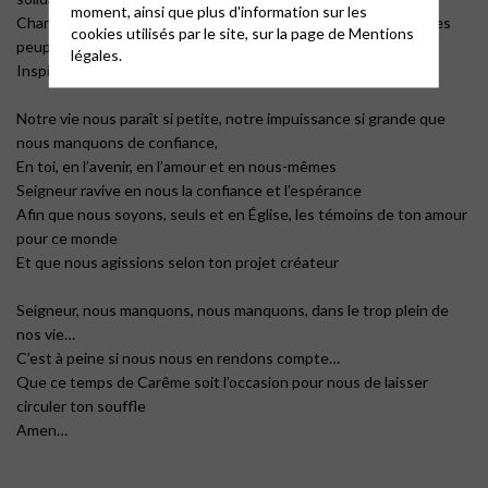
moment, ainsi que plus d'information sur les
Change le cœur de ceux qui voudraient confisquer la terre et les
cookies utilisés par le site, sur la page de
Mentions
peuples
légales.
Inspire ceux qui nous dirigent
Notre vie nous paraît si petite, notre impuissance si grande que
nous manquons de confiance,
En toi, en l’avenir, en l’amour et en nous-mêmes
Seigneur ravive en nous la confiance et l’espérance
Afin que nous soyons, seuls et en Église, les témoins de ton amour
pour ce monde
Et que nous agissions selon ton projet créateur
Seigneur, nous manquons, nous manquons, dans le trop plein de
nos vie…
C’est à peine si nous nous en rendons compte…
Que ce temps de Carême soit l’occasion pour nous de laisser
circuler ton souffle
Amen…