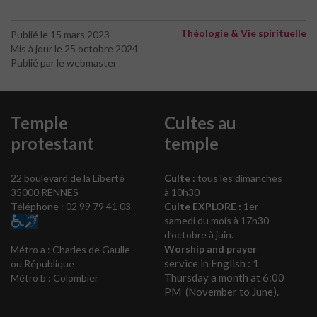
Théologie & Vie spirituelle
Publié le 15 mars 2023
Mis à jour le 25 octobre 2024
Publié par le webmaster
Temple
Cultes au
protestant
temple
22 boulevard de la Liberté
Culte :
tous les dimanches
35000 RENNES
à 10h30
Téléphone : 02 99 79 41 03
Culte EXPLORE :
1er
samedi du mois à 17h30
d’octobre à juin.
Worship and prayer
Métro a : Charles de Gaulle
service in English : 1
ou République
Thursday a month at 6:00
Métro b : Colombier
PM (November to June).