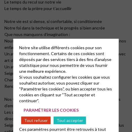
Le temps du recul sur notre vie
Le temps de la prière pour t’accueillir
Notre vie est si dense, si confortable, si conditionnée
Notre foi dans la technique et le progrès si bien ancrée
Que nous manquons d’imagination :
Nous ne savons pas inventer un avenir vivable pour nous, pour nos
enfants, pour ceux qui viendront après nous,
Notre site utilise différents cookies pour son
fonctionnement. Certains de ces cookies sont
Un avenir où sobriété ne rimerait pas avec renoncement mais avec
déposés par des services tiers à des fins d'analyse
art de vivre
statistique pour nous permettre de vous fournir
Un avenir où chacun aurait sa place
une meilleure expérience.
Seigneur, convertis-nous,
Si vous souhaitez configurer les cookies que vous
Change notre regard
souhaitez autoriser, vous pouvez cliquer sur
Rends nous créatifs
"Paramétrer les cookies", ou bien accepter tous les
cookies en cliquant sur "Tout accepter et
Nos vies sont si centrées sur nous-mêmes que nous manquons
continuer".
d’empathie
PARAMÉTRER LES COOKIES
Les catastrophes qui arrivent au loin ne nous touchent pas
directement
Tout refuser
Tout accepter
Seigneur, quand le monde vacille autour de nous, rends-nous plus
Ces paramètres pourront être retrouvés à tout
solidaires