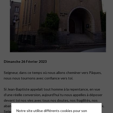
Dimanche 26 Février 2023
Seigneur, dans ce temps où nous allons cheminer vers Pâques,
nous nous tournons avec confiance vers toi.
Si Jean-Baptiste appelait tout homme à la repentance, en vue
d’une réelle conversion, aujourd’hui tu nous appelles à déposer
devant toi nos vies avec tous nos doutes, nos fragilités, nos
abandons, nos reniments … Accorde-nous ton pardon et ta paix.
Notre site utilise différents cookies pour son
Seigneur, prends pitié de nous…