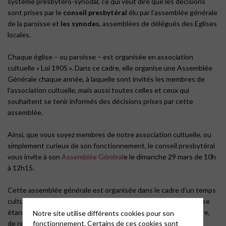
système presbytéro-synodal, ce qui veut dire que les décisions
sont prises par le
conseil presbytéral
élu par l’assemblée générale
de la paroisse et
les synodes
, assemblées de délégués des Eglises
locales.
Chaque église – ou paroisse – est organisée en association
cultuelle « Loi 1905 ». Dans ce cadre, elle organise une Assemblée
Générale chaque année, à laquelle sont invités les membres de
l’association cultuelle, mais aussi toutes celles et ceux qui
souhaitent se tenir informés des décisions prises par cette
assemblée.
Ainsi, que vous soyez membres de notre association cultuelle, ou
simplement curieux de son fonctionnement, le conseil presbytéral
vous invite à son
Assemblée Général
e le dimanche 29 mars de 10h
à 12h15.
Cette assemblée générale est organisée dans le cadre d’un temps
cultuel, car c’est un acte d’Eglise. En effet, le seul chef de l’Eglise
étant Jésus Christ, nous confions à Dieu ce temps de rencontre,
Notre site utilise différents cookies pour son
fonctionnement. Certains de ces cookies sont
de retour sur l’année écoulée, de partage et de réflexion,