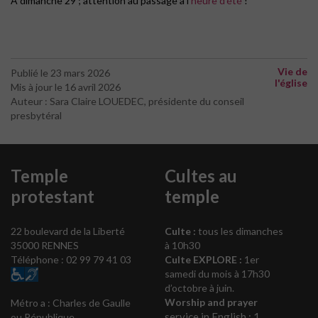
A dimanche 29 ; attention au passage à l’
heure d’été
!
Vie de
Publié le 23 mars 2026
l'église
Mis à jour le 16 avril 2026
Auteur : Sara Claire LOUEDEC, présidente du conseil
presbytéral
Temple
Cultes au
protestant
temple
22 boulevard de la Liberté
Culte :
tous les dimanches
35000 RENNES
à 10h30
Téléphone : 02 99 79 41 03
Culte EXPLORE :
1er
samedi du mois à 17h30
d’octobre à juin.
Worship and prayer
Métro a : Charles de Gaulle
service in English : 1
ou République