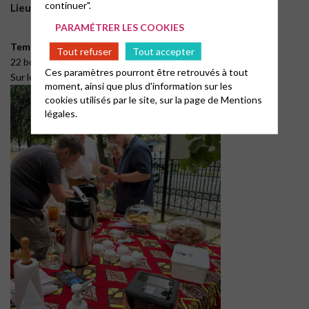
continuer".
Lieu :
PARAMÉTRER LES COOKIES
Temple protestant de Rennes
Tout refuser
Tout accepter
22 boulevard de la Liberté à Rennes
Ces paramètres pourront être retrouvés à tout
Sur le parvis ou en intérieur selon la saison et la météo
moment, ainsi que plus d'information sur les
cookies utilisés par le site, sur la page de
Mentions
légales.