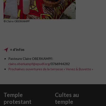
© Claire OBERKAMPF
+ d'infos
Pasteure Claire OBERKAMPF:
claire.oberkampf@epudf.org
/
0766944282
Prochaines ouvertures de la terrasse « Venez & Buvette »
Temple
Cultes au
protestant
temple