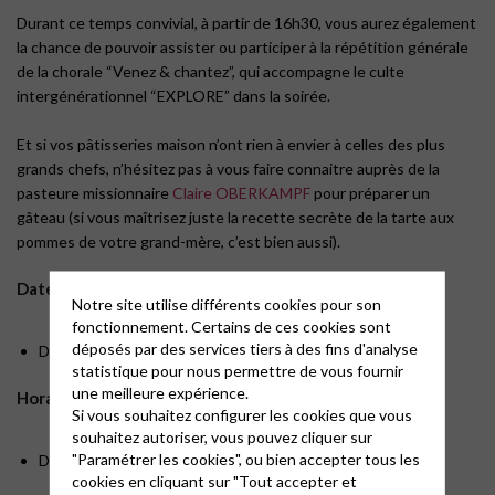
Durant ce temps convivial, à partir de 16h30, vous aurez également
la chance de pouvoir assister ou participer à la répétition générale
de la chorale “Venez & chantez”, qui accompagne le culte
intergénérationnel “EXPLORE” dans la soirée.
Et si vos pâtisseries maison n’ont rien à envier à celles des plus
grands chefs, n’hésitez pas à vous faire connaitre auprès de la
pasteure missionnaire
Claire OBERKAMPF
pour préparer un
gâteau (si vous maîtrisez juste la recette secrète de la tarte aux
pommes de votre grand-mère, c’est bien aussi).
Dates :
Notre site utilise différents cookies pour son
fonctionnement. Certains de ces cookies sont
déposés par des services tiers à des fins d'analyse
Deuxième samedi du mois (hors juillet et août)
statistique pour nous permettre de vous fournir
une meilleure expérience.
Horaire :
Si vous souhaitez configurer les cookies que vous
souhaitez autoriser, vous pouvez cliquer sur
"Paramétrer les cookies", ou bien accepter tous les
De 15h30 à 17h30
cookies en cliquant sur "Tout accepter et