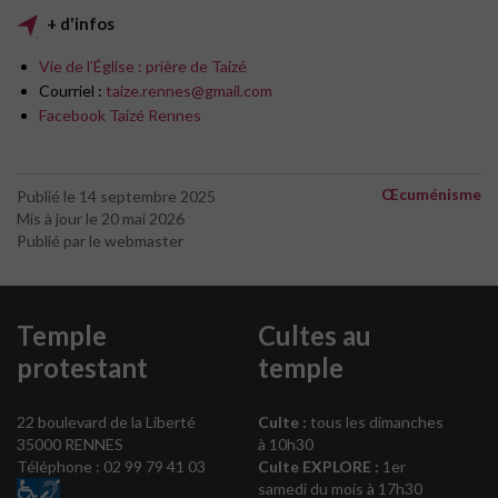
+ d'infos
Vie de l’Église : prière de Taizé
Courriel :
taize.rennes@gmail.com
Facebook Taizé Rennes
Œcuménisme
Publié le 14 septembre 2025
Mis à jour le 20 mai 2026
Publié par le webmaster
Temple
Cultes au
protestant
temple
22 boulevard de la Liberté
Culte :
tous les dimanches
35000 RENNES
à 10h30
Téléphone : 02 99 79 41 03
Culte EXPLORE :
1er
samedi du mois à 17h30