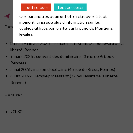
Tout refuser
Tout accepter
Infos pratiques
Ces paramètres pourront être retrouvés à tout
moment, ainsi que plus d'information sur les
Dates et lieux :
cookies utilisés par le site, sur la page de
Mentions
légales.
Lundi 19 janvier 2026 : Temple protestant (22 boulevard de la
liberté, Rennes)
9 mars 2026 : couvent des dominicains (3 rue de Brizeux,
Rennes)
5 mai 2026 : maison diocésaine (45 rue de Brest, Rennes)
8 juin 2026 : Temple protestant (22 boulevard de la liberté,
Rennes)
Horaire :
20h30