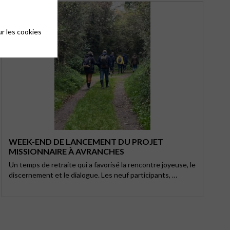
r les cookies
WEEK-END DE LANCEMENT DU PROJET
MISSIONNAIRE À AVRANCHES
Un temps de retraite qui a favorisé la rencontre joyeuse, le
discernement et le dialogue. Les neuf participants, …