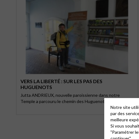
VERS LA LIBERTÉ : SUR LES PAS DES
HUGUENOTS
Jutta ANDRIEUX, nouvelle paroissienne dans notre
Temple a parcouru le chemin des Huguenots entre 2014 …
Notre site uti
par des servic
meilleure expé
Si vous souhai
"Paramétrer le
continuer".