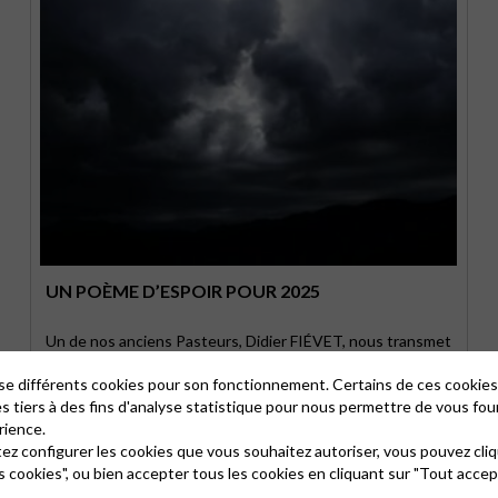
UN POÈME D’ESPOIR POUR 2025
Un de nos anciens Pasteurs, Didier FIÉVET, nous transmet
ce poème d'espoir pour 2025 que nous vous …
lise différents cookies pour son fonctionnement. Certains de ces cooki
es tiers à des fins d'analyse statistique pour nous permettre de vous fou
rience.
tez configurer les cookies que vous souhaitez autoriser, vous pouvez cliq
s cookies", ou bien accepter tous les cookies en cliquant sur "Tout accep