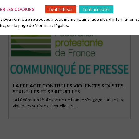
R LES COOKIES
Tout refuser
Tout accepter
 pourront être retrouvés à tout moment, ainsi que plus d'information su
site, sur la page de
Mentions légales.
LA FPF AGIT CONTRE LES VIOLENCES SEXISTES,
SEXUELLES ET SPIRITUELLES
La Fédération Protestante de France s'engage contre les
violences sexistes, sexuelles et …