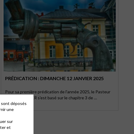
PRÉDICATION : DIMANCHE 12 JANVIER 2025
Pour sa première prédication de l'année 2025, le Pasteur
Hervé STÜCKER s'est basé sur le chapitre 3 de …
es sont déposés
rnir une
uer sur
ter et