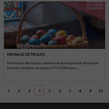
MESSAGE DE PÂQUES
À l'occasion de Pâques, moment le plus important de l'année
pour les chrétiens, le pasteur STÜCKER nous …
1
2
3
4
5
6
7
8
9
10